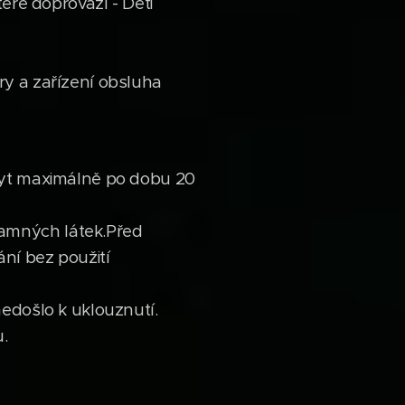
eré doprovází - Děti
ry a zařízení obsluha
obyt maximálně po dobu 20
amných látek.Před
ní bez použití
nedošlo k uklouznutí.
.