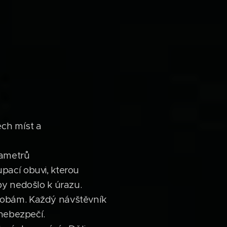
ech míst a
rametrů
pací obuvi, kterou
by nedošlo k úrazu.
sobám. Každý návštěvník
 nebezpečí.