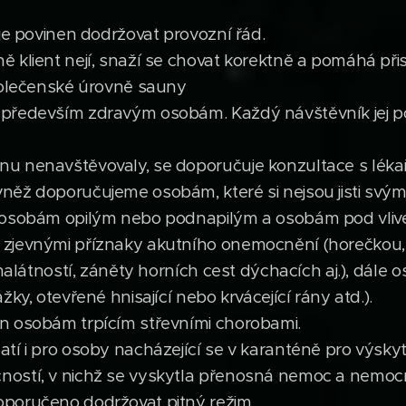
 je povinen dodržovat provozní řád.
 klient nejí, snaží se chovat korektně a pomáhá při
společenské úrovně sauny
především zdravým osobám. Každý návštěvník jej po
u nenavštěvovaly, se doporučuje konzultace s lékař
něž doporučujeme osobám, které si nejsou jisti svý
 osobám opilým nebo podnapilým a osobám pod vliv
zjevnými příznaky akutního onemocnění (horečkou,
 malátností, záněty horních cest dýchacích aj.), dál
ky, otevřené hnisající nebo krvácející rány atd.).
n osobám trpícím střevními chorobami.
tí i pro osoby nacházející se v karanténě pro výskyt
ostí, v nichž se vyskytla přenosná nemoc a nemocn
poručeno dodržovat pitný režim.