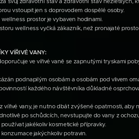
 svůj zdravotní stav a zdravotní stav nezletilých, kt
rou vstoupit jen s doprovodem dospělé osoby.
 wellness prostor je vybaven hodinami.
toru wellness vyčká zákazník, než pronajaté prosto
ÍKY
VÍŘIVÉ VANY:
 doporučuje ve vířivé vaně se zapnutými tryskami p
 zakázán podnapilým osobám a osobám pod vlivem om
 povinností každého návštěvníka důkladné osprchová
vířivé vany, je nutno dbát zvýšené opatrnosti, aby 
jednotlivě po schůdcích, nevstupujte do vany z ochozu
 používat jakékoliv kosmetické přípravky.
a konzumace jakýchkoliv potravin.