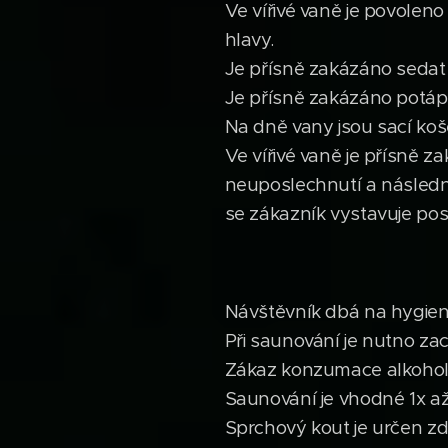
Ve vířivé vaně je povole
hlavy.
Je přísně zakázáno sedat
Je přísně zakázáno potápě
Na dně vany jsou sací koš
Ve vířivé vaně je přísně 
neuposlechnutí a následn
se zákazník vystavuje po
Návštěvník dbá na hygien
Při saunování je nutno zac
Zákaz konzumace alkohol
Saunování je vhodné 1x a
Sprchový kout je určen z