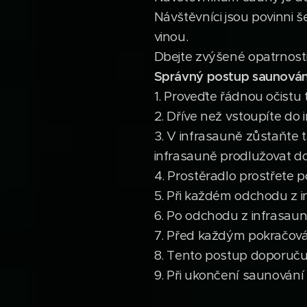
Návštěvníci jsou povinni še
vinou.
Dbejte zvýšené opatrnosti
Správný postup saunován
1. Proveďte řádnou očist
2. Dříve než vstoupíte do
3. V infrasauně zůstaňte 
infrasauně prodlužovat do 
4. Prostěradlo prostřete 
5. Při každém odchodu z i
6. Po odchodu z infrasaun
7. Před každým pokračová
8. Tento postup doporuč
9. Při ukončení saunován