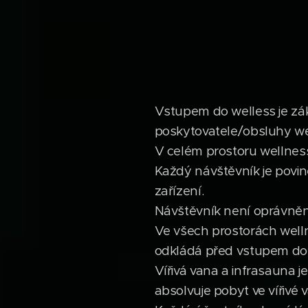
Vstupem do welless je zá
poskytovatele/obsluhy we
V celém prostoru wellness
Každý návštěvník je povin
zařízení.
Návštěvník není oprávně
Ve všech prostorách welln
odkládá před vstupem do i
Vířivá vana a infrasauna
absolvuje pobyt ve vířivé