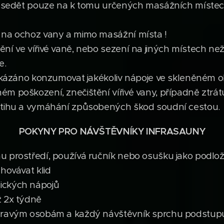
no sedět pouze na k tomu určených masážních místec
 na ochoz vany a mimo masážní místa !
ní ve vířivé vaně, nebo sezení na jiných místech ne
e.
zakázáno konzumovat jakékoliv nápoje ve skleněném o
ém poškození, znečištění vířivé vany, případně ztr
stihu a vymáhání způsobených škod soudní cestou.
POKYNY PRO NÁVŠTĚVNÍKY INFRASAUNY
u prostředí, používá ručník nebo osušku jako podlo
hovávat klid
ických nápojů
ž 2x týdně
dravým osobám a každý návštěvník sprchu podstupuj