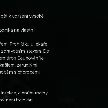
spět k udržení vysoké
dniká na vlastní
em. Prohlídku u lékaře
m zdravotním stavem. Do
em drog Saunování je
kašlem, zarudlými
e osobám s chorobami
 infekce, členům rodiny
ý není izolován.