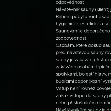
odpovědnost
Návštěvník sauny (klient)
Během pobytu v infrasauně
hygienické, estetické a 
Saunování je doporučeno 
zodpovědnost.
Osobám, které dosud saun
před návštěvou sauny rov
sauny je zakázán přístup
zakázáno osobám trpícím 
spojivkami, bolestí hlavy,
budícími odpor (kožní vyráž
Vstup není rovněž povole
Zákaz vstupu do sauny pla
nebo příslušníkům domácn
Návštěvníkům sauny je do