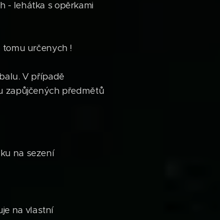
h - lehátka s opěrkami
ž tomu určenych !
balu. V případě
átu zapůjčených předmětů
žku na sezení
e na vlastní