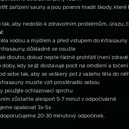
třit zařízení sauny a jsou povinni hradit škody, které
 tak, aby nedošlo k zdravotním problémům, úrazu, či
í:
u těla vodou a mýdlem a před vstupem do infrasauny
 infrasauny, důkladně se osušte
tak dlouho, dokud nejste řádně prohřátí (není zdrav
doby, kdy se již dostavuje pocit na omdlení a točení
pod sebe tak, aby se veškerý pot z vašeho těla do ně
nfrasauny musíte vzít prostěradlo sebou
y použijte ochlazovací sprchu
ním zůstaňte alespoň 5-7 minut v odpočívárně
ujeme opakovat 3x-5x
í doporučujeme 20-30 minutový odpočinek..