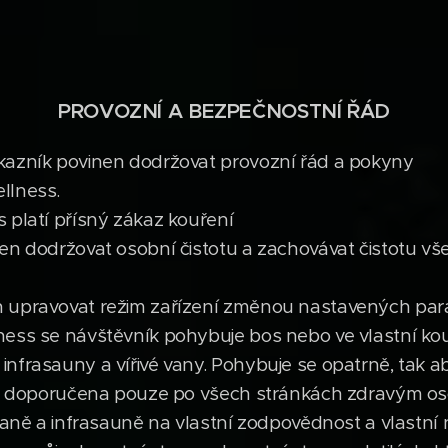
PROVOZNÍ A BEZPEČNOSTNÍ ŘÁD
kazník povinen dodržovat provozní řád a pokyny
llness.
 platí přísný zákaz kouření
en dodržovat osobní čistotu a zachovávat čistotu vš
n upravovat režim zařízení změnou nastavených pa
ess se návštěvník pohybuje bos nebo ve vlastní kou
nfrasauny a vířivé vany. Pohybuje se opatrně, tak a
 je doporučena pouze po všech stránkách zdravým o
 vaně a infrasauně na vlastní zodpovědnost a vlastní