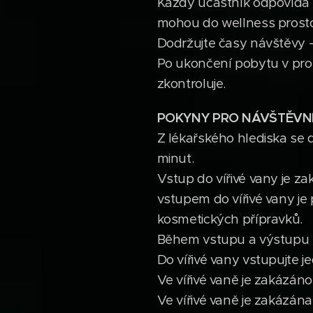
Každý účastník odpovídá za
mohou do wellness prosto
Dodržujte časy návštěvy -
Po ukončení pobytu v pros
zkontroluje.
POKYNY PRO NÁVŠTĚVN
Z lékařského hlediska se
minut.
Vstup do vířivé vany je
vstupem do vířivé vany je
kosmetických přípravků.
Během vstupu a výstupu z 
Do vířivé vany vstupujte 
Ve vířivé vaně je zakázáno
Ve vířivé vaně je zakázán