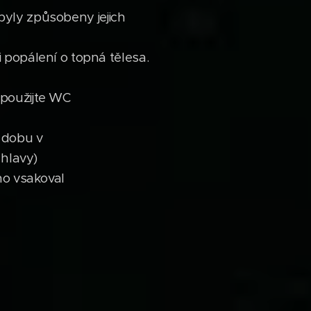
 byly způsobeny jejich
 popálení o topná tělesa.
 použijte WC
é dobu v
 hlavy)
ho vsakoval